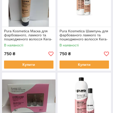
Pura Kosmetica Маска для
Pura Kosmetica Шампунь для
фарбованого, ламкого та
фарбованого ламкого та
пошкодженого волосся Kera-
пошкодженого волосся Kera-
V Life 200 мл
V Life 250 мл
В наявності
В наявності
750
750
₴
₴
Купити
Купити