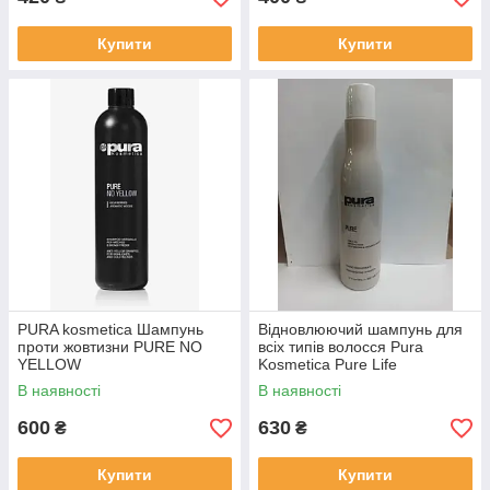
Купити
Купити
PURA kosmetica Шампунь
Відновлюючий шампунь для
проти жовтизни PURE NO
всіх типів волосся Pura
YELLOW
Kosmetica Pure Life
Regenerating Shampoo 250
В наявності
В наявності
ml
600
630
₴
₴
Купити
Купити