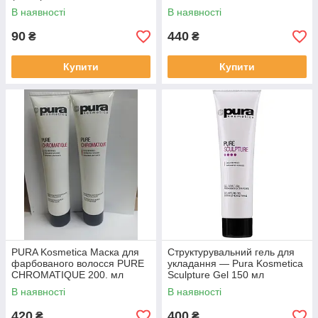
В наявності
В наявності
90
440
₴
₴
Купити
Купити
PURA Kosmetica Маска для
Структурувальний гель для
фарбованого волосся PURE
укладання — Pura Kosmetica
CHROMATIQUE 200. мл
Sculpture Gel 150 мл
В наявності
В наявності
420
400
₴
₴