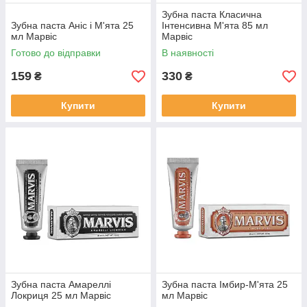
Зубна паста Класична
Зубна паста Аніс і М'ята 25
Інтенсивна М'ята 85 мл
мл Марвіс
Марвіс
Готово до відправки
В наявності
159
330
₴
₴
Купити
Купити
Зубна паста Амареллі
Зубна паста Імбир-М'ята 25
Локриця 25 мл Марвіс
мл Марвіс