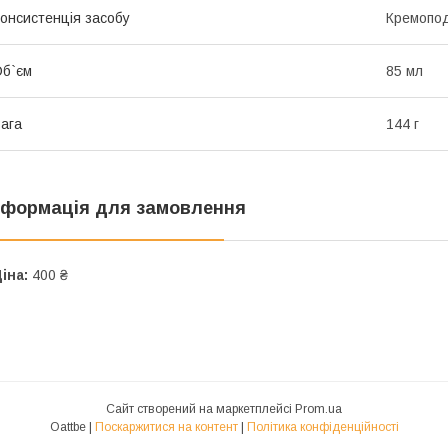
онсистенція засобу
Кремопод
б`єм
85 мл
ага
144 г
нформація для замовлення
іна:
400 ₴
Сайт створений на маркетплейсі
Prom.ua
Oattbe |
Поскаржитися на контент
|
Політика конфіденційності