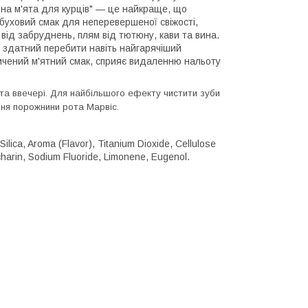
на м'ята для курців" — це найкраще, що
буховий смак для неперевершеної свіжості,
від забруднень, плям від тютюну, кави та вина.
, здатний перебити навіть найгарячіший
сичений м'ятний смак, сприяє видаленню нальоту
і та ввечері. Для найбільшого ефекту чистити зуби
ння порожнини рота Марвіс.
ilica, Aroma (Flavor), Titanium Dioxide, Cellulose
harin, Sodium Fluoride, Limonene, Eugenol.