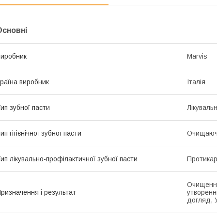
Основні
иробник
Marvis
раїна виробник
Італія
ип зубної пасти
Лікуваль
ип гігієнічної зубної пасти
Очищаю
ип лікувально-профілактичної зубної пасти
Протикар
Очищення
ризначення і результат
утворенн
догляд, 