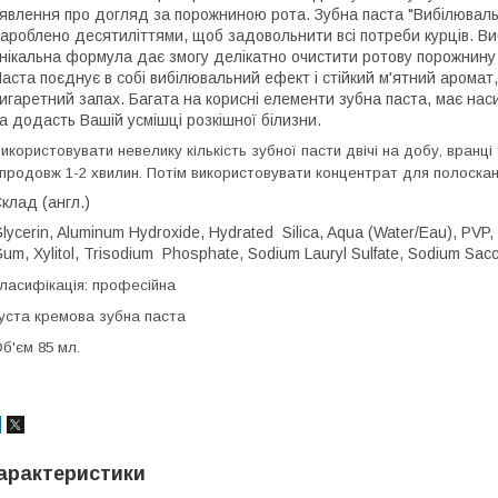
явлення про догляд за порожниною рота. Зубна паста "Вибілюваль
ароблено десятиліттями, щоб задовольнити всі потреби курців. Ви
нікальна формула дає змогу делікатно очистити ротову порожнину 
аста поєднує в собі вибілювальний ефект і стійкий м'ятний аромат
игаретний запах. Багата на корисні елементи зубна паста, має на
а додасть Вашій усмішці розкішної білизни.
икористовувати невелику кількість зубної пасти двічі на добу, вранц
продовж 1-2 хвилин. Потім використовувати концентрат для полоска
клад (англ.)
lycerin, Aluminum Hydroxide, Hydrated Silica, Aqua (Water/Eau), PVP, S
um, Xylitol, Trisodium Phosphate, Sodium Lauryl Sulfate, Sodium Sacc
ласифікація: професійна
уста кремова зубна паста
б'єм 85 мл.
арактеристики