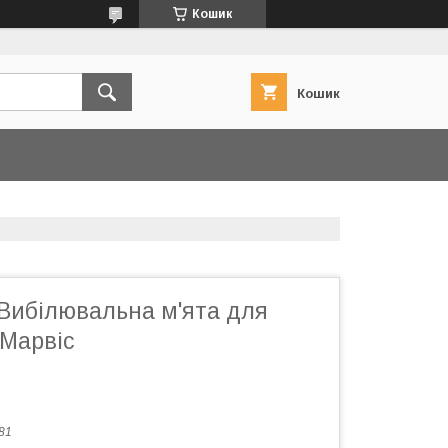
Кошик
Кошик
 Вибілювальна м'ята для
 Марвіс
81