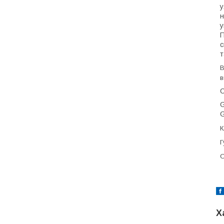
у
н
у
П
с
т
В
в
С
G
G
К
Г
О
Х