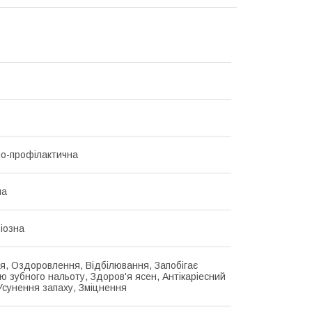
но-профілактична
ча
іозна
, Оздоровлення, Відбілювання, Запобігає
ю зубного нальоту, Здоров'я ясен, Антікаріесний
Усунення запаху, Зміцнення