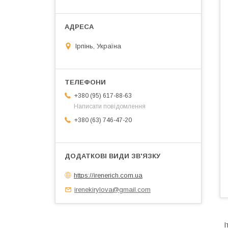
Ірпінь, Україна
+380 (95) 617-88-63
Написати повідомлення
+380 (63) 746-47-20
https://irenerich.com.ua
irenekirylova@gmail.com
І