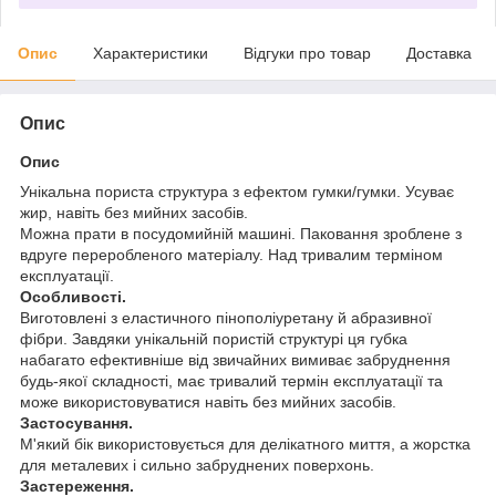
Опис
Характеристики
Відгуки про товар
Доставка
Опис
Опис
Унікальна пориста структура з ефектом гумки/гумки. Усуває
жир, навіть без мийних засобів.
Можна прати в посудомийній машині. Паковання зроблене з
вдруге переробленого матеріалу. Над тривалим терміном
експлуатації.
Особливості.
Виготовлені з еластичного пінополіуретану й абразивної
фібри. Завдяки унікальній пористій структурі ця губка
набагато ефективніше від звичайних вимиває забруднення
будь-якої складності, має тривалий термін експлуатації та
може використовуватися навіть без мийних засобів.
Застосування.
М'який бік використовується для делікатного миття, а жорстка
для металевих і сильно забруднених поверхонь.
Застереження.