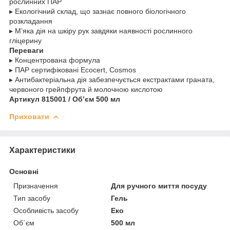
рослинних ПАР
▸ Екологічний склад, що зазнає повного біологічного
розкладання
▸ М’яка дія на шкіру рук завдяки наявності рослинного
гліцерину
Переваги
▸ Концентрована формула
▸ ПАР сертифіковані Ecocert, Cosmos
▸ Антибактеріальна дія забезпечується екстрактами граната,
червоного грейпфрута й молочною кислотою
Артикул 815001 / Об’єм 500 мл
Приховати
Характеристики
Основні
Призначення
Для ручного миття посуду
Тип засобу
Гель
Особливість засобу
Еко
Об`єм
500 мл