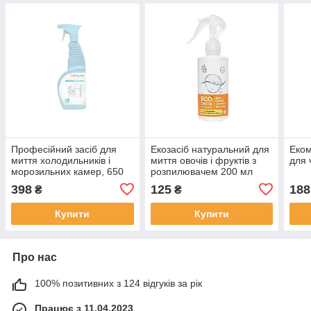
Професійний засіб для
Екозасіб натуральний для
Еком
миття холодильників і
миття овочів і фруктів з
для
морозильних камер, 650
розпилювачем 200 мл
мл.
398
125
188
₴
₴
Купити
Купити
Про нас
100% позитивних з 124 відгуків за рік
Працює з 11.04.2023