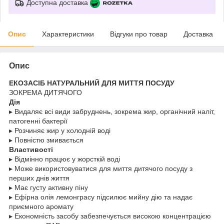
Доступна доставка
Опис
Характеристики
Відгуки про товар
Доставка
Опис
EКОЗАСІБ НАТУРАЛЬНИЙ ДЛЯ МИТТЯ ПОСУДУ
ЗОКРЕМА ДИТЯЧОГО
Дія
▸ Видаляє всі види забруднень, зокрема жир, органічний наліт,
патогенні бактерії
▸ Розчиняє жир у холодній воді
▸ Повністю змивається
Властивості
▸ Відмінно працює у жорсткій воді
▸ Може використовуватися для миття дитячого посуду з
перших днів життя
▸ Має густу активну піну
▸ Ефірна олія лемонграсу підсилює мийну дію та надає
приємного аромату
▸ Економність засобу забезпечується високою концентрацією