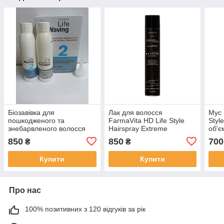
Біозавівка для
Лак для волосся
Мус 
пошкодженого та
FarmaVita HD Life Style
Styl
знебарвленого волосся
Hairspray Extreme
об'є
Life Waving FarmaVita #2
надсильної фіксації, 500
силь
850
850
700
₴
₴
LIFE WAVING 110х110
мл
Купити
Купити
Про нас
100% позитивних з 120 відгуків за рік