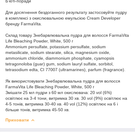
Б’юті-поради
Для досягнення бездоганного результату застосовуйте пудру
в комплексі з окислювальною емульсією Cream Developer
бренду FarmaVita.
Склад товару Знебарвлювальна пудра для волосся FarmaVita
Life Bleaching Powder, White, 500 г
Ammonium persulfate, potassium persulfate, sodium
metasilicate, sodium stearate, silica, magnesium oxide,
ammonium chloride, diammonium phosphate, cyamopsis
tetragonoloba (guar) gum, sodium lauryl sulfate, sorbitol,
tetrasodium edta, CI 77007 (ultramarines), parfum (fragrance).
Як використовувати Знебарвлювальна пудра для волосся
FarmaVita Life Bleaching Powder, White, 500 г
Змішати 25 мл пудри з 60 мл окислювача: 20 vol (6%)
освітлює на 3-4 тони, витримка 30 хв. 30 vol (9%) освітлює на
4-5 тонів, витримка 30-40 хв. 40 vol (12%) освітлює на 6 і
більше тонів, витримка 45-50 хв.
Приховати