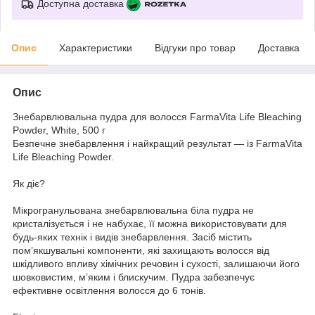
Доступна доставка
Опис
Характеристики
Відгуки про товар
Доставка
Опис
Знебарвлювальна пудра для волосся FarmaVita Life Bleaching
Powder, White, 500 г
Безпечне знебарвлення і найкращий результат — із FarmaVita
Life Bleaching Powder.
Як діє?
Мікрогранульована знебарвлювальна біла пудра не
кристалізується і не набухає, її можна використовувати для
будь-яких технік і видів знебарвлення. Засіб містить
пом’якшувальні компоненти, які захищають волосся від
шкідливого впливу хімічних речовин і сухості, залишаючи його
шовковистим, м’яким і блискучим. Пудра забезпечує
ефективне освітлення волосся до 6 тонів.