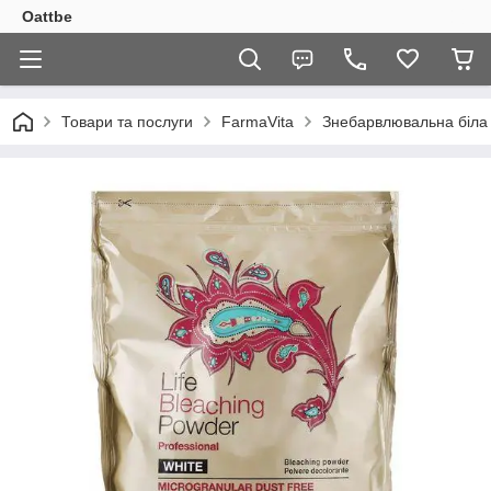
Oattbe
Товари та послуги
FarmaVita
Знебарвлювальна біла п