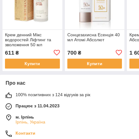
Крем денний Мікс
Сонцезахисна Есенція 40
Крем
водоростей Ліфтинг та
мл Атомі Абсолют
Абсо
зволоження 50 мл
611
700
1 6
₴
₴
Купити
Купити
Про нас
100% позитивних з 124 відгуків за рік
Працює з 11.04.2023
м. Ірпінь
Ірпінь, Україна
Контакти