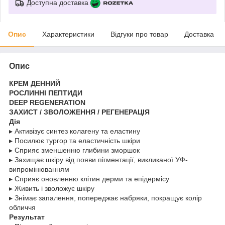
Доступна доставка
Опис
Характеристики
Відгуки про товар
Доставка
Опис
КРЕМ ДЕННИЙ
РОСЛИННІ ПЕПТИДИ
DEEP REGENERATION
ЗАХИСТ / ЗВОЛОЖЕННЯ / РЕГЕНЕРАЦІЯ
Дія
▸ Активізує синтез колагену та еластину
▸ Посилює тургор та еластичність шкіри
▸ Сприяє зменшенню глибини зморшок
▸ Захищає шкіру від появи пігментації, викликаної УФ-
випромінюванням
▸ Сприяє оновленню клітин дерми та епідермісу
▸ Живить і зволожує шкіру
▸ Знімає запалення, попереджає набряки, покращує колір
обличчя
Результат