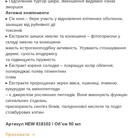
▸ Підсилений тургор шкіри, зменшення видимих ознак
зморшок
Активні компоненти
▸ Сік ноні – бере участь у відновленні клітинних оболонок,
захищає від руйнівної дії
токсинів
▸ Екстракти шишок хмелю та конюшини – фітогормони у
складі хмелю та конюшини
мають естрогеноподібну активність. Усувають стоншування
дерми, сухість епідермісу
та підвищують пружність
▸ Екстракт кореня солодки – покращує колір обличчя,
попереджає появу пігментних
плям
▸ Екстракти пророщених зерен вівса, пшениці, ячменю,
кукурудзи та амінопептиди
– є джерелом рослинних пептидів. Вони виконують функцію
сигнальних з’єднань:
прискорюють синтез білків, гіалуронової кислоти та поділ
стовбурових клітин
Артикул NEW 818102 / Об’єм 50 мл
Приховати